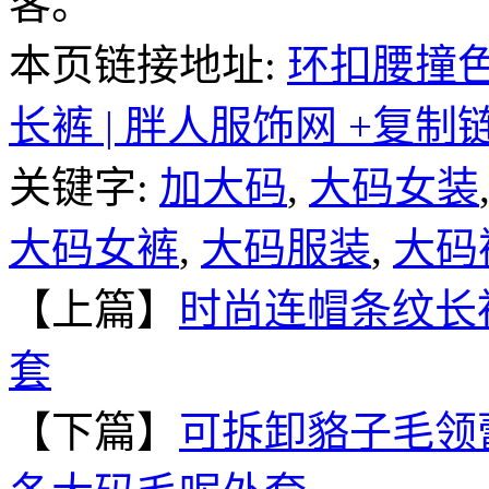
客。
本页链接地址:
环扣腰撞
长裤 | 胖人服饰网
+复制
关键字:
加大码
,
大码女装
大码女裤
,
大码服装
,
大码
【上篇】
时尚连帽条纹长
套
【下篇】
可拆卸貉子毛领