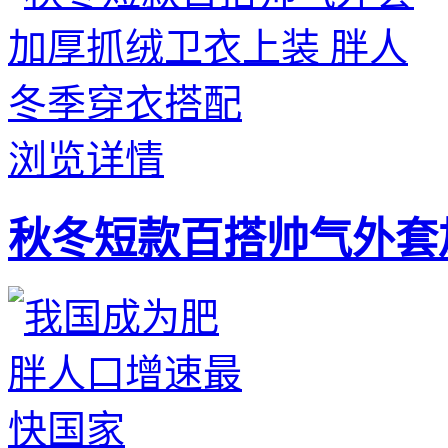
浏览详情
秋冬短款百搭帅气外套