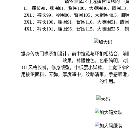
请依具体尺寸选择合适您的：(单
L：裤长98，腰围81，臀围100，大腿围46，脚围33
2XL：裤长99，腰围86，臀围105，大腿围48.5，脚围
3XL：裤长100，腰围91，臀围110，大腿围51，脚围
4XL：裤长101，腰围96，臀围115，大腿围53.5，脚
摒弃传统门襟系扣设计，前中拉链与环扣相结合，前
效果，裤腰撞色，色彩简明，对
OL风格长裤，修身版型，中低腰小脚裤， 上宽下窄
用梭织面料，无弹，厚度适中，纹路清晰，手感顺滑
的作用。