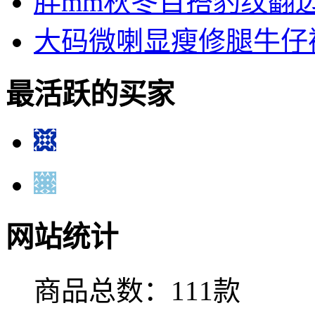
胖mm秋冬百搭豹纹翻
大码微喇显瘦修腿牛仔
最活跃的买家
网站统计
商品总数：111款