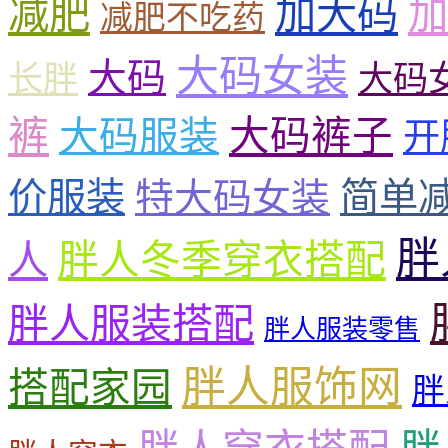
减肥
加大码
加
减肥不吃药
大码女装
大码
长胖
大码
裤
大码裤子
大码服装
开
价服装
特大码女装
简单
胖
人
胖人冬季穿衣搭配
胖人服装搭配
胖人服装零售
胖人服饰网
搭配家园
胖