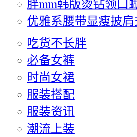
胖mm韩版烫钻领口
优雅系腰带显瘦披肩
吃货不长胖
必备女裤
时尚女裙
服装搭配
服装资讯
潮流上装