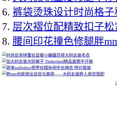
裤袋烫珠设计时尚格子
层次褶位配精致扣子松
腰间印花撞色修腿胖m