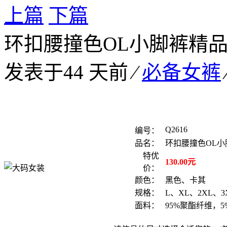
上篇
下篇
环扣腰撞色OL小脚裤精
发表于44 天前
⁄
必备女裤
Q2616
编号：
品名：
环扣腰撞色OL
特优
130.00元
价：
颜色：
黑色、卡其
规格：
L、XL、2XL、3
面料：
95%聚酯纤维，5